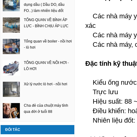
dụng dầu ( Dầu DO, dầu
FO...) làm nhiên liệu đốt
Các nhà máy yêu
TỔNG QUAN VỀ BÌNH ÁP
xác
LỰC - BÌNH CHỊU ÁP LỰC
Các nhà máy yêu
Tổng quan về boiler - nồi hơi
Các nhà máy, cơ
- lò hơi
Đặc tính kỹ thuậ
TỔNG QUAN VỀ NỒI HƠI -
LÒ HƠI
Kiểu ống nước
Xử lý nước lò hơi - nồi hơi
Trực lưu
Hiệu suất: 88 
Cha đẻ của chuột máy tính
Điều khiển: hoà
qua đời ở tuổi 88
Nhiên liệu đốt:
ĐỐI TÁC