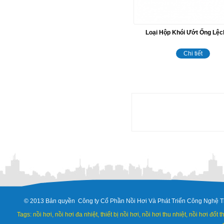
Loại Hộp Khói Ướt Ống Lệ
Chi tiết
© 2013 Bản quyền Công ty Cổ Phần Nồi Hơi Và Phát Triển Công Nghệ T
Tags: nồi hơi, nồi hơi đa nhiệt, thiết bị nồi hơi, nồi hơi thu nhiệt, nồi hơi đốt 