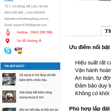
LONG
Tổ 7, Chi Đông, Mê Linh, Hà Nội
0943.280.986 | 043.5250930
Website:
noihoithanglong.com.vn
Email:
tuannv5780@gmail.com
Th
Hotline : 0943.280.986
Sơ đồ đường đi
Ưu điểm nổi bật c
Hiệu suất rất c
TIN MỚI NHẤT
Vận hành hoàn 
Sử dụng lò hơi tầng sôi tiết
An toàn, tự động
kiệm 80% nhiên liệu
Đảm bảo duy tri 
Không có khói 
Giải pháp tiết kiệm năng
lượng trong lò hơi
Phù hợp lắp đặt
Nồi hơi đốt dầu là Nồi hơi sử