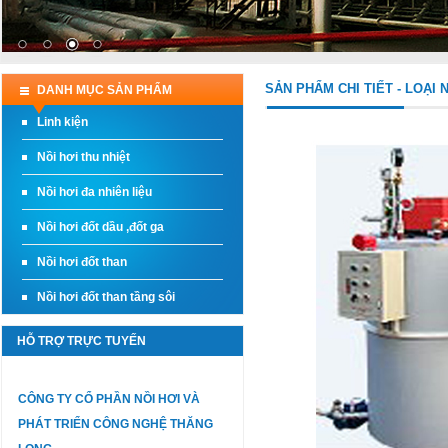
SẢN PHẨM CHI TIẾT - LOẠI
DANH MỤC SẢN PHẨM
Linh kiện
Nồi hơi thu nhiệt
Nồi hơi đa nhiên liệu
Nồi hơi đốt dầu ,đốt ga
Nồi hơi đốt than
Nồi hơi đốt than tầng sôi
HỖ TRỢ TRỰC TUYẾN
CÔNG TY CỔ PHẦN NỒI HƠI VÀ
PHÁT TRIỂN CÔNG NGHỆ THĂNG