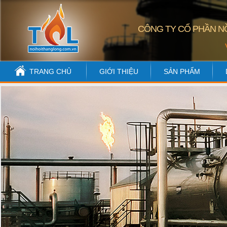
CÔNG TY CỔ PHẦN NỒ
TRANG CHỦ
GIỚI THIỆU
SẢN PHẨM