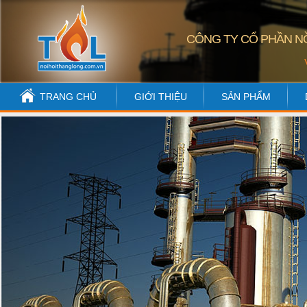
CÔNG TY CỔ PHẦN NỒ
TRANG CHỦ
GIỚI THIỆU
SẢN PHẨM