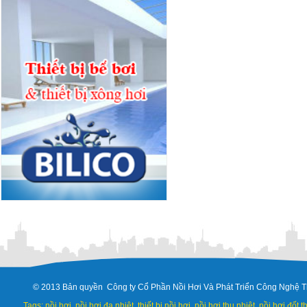
© 2013 Bản quyền Công ty Cổ Phần Nồi Hơi Và Phát Triển Công Nghệ T
Tags: nồi hơi, nồi hơi đa nhiệt, thiết bị nồi hơi, nồi hơi thu nhiệt, nồi hơi đốt 