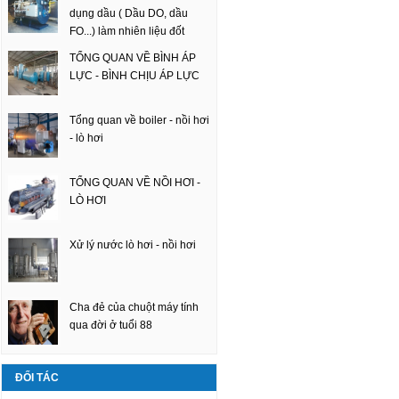
dụng dầu ( Dầu DO, dầu
FO...) làm nhiên liệu đốt
TỔNG QUAN VỀ BÌNH ÁP
LỰC - BÌNH CHỊU ÁP LỰC
Tổng quan về boiler - nồi hơi
- lò hơi
TỔNG QUAN VỀ NỒI HƠI -
LÒ HƠI
Xử lý nước lò hơi - nồi hơi
Cha đẻ của chuột máy tính
qua đời ở tuổi 88
ĐỐI TÁC