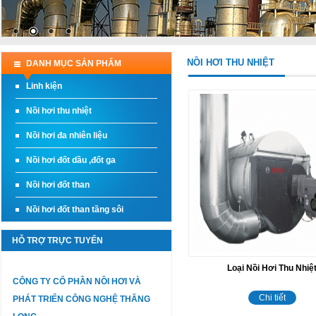
NỒI HƠI THU NHIỆT
DANH MỤC SẢN PHẨM
Linh kiện
Nồi hơi thu nhiệt
Nồi hơi đa nhiên liệu
Nồi hơi đốt dầu ,đốt ga
Nồi hơi đốt than
Nồi hơi đốt than tầng sôi
HỖ TRỢ TRỰC TUYẾN
Loại Nồi Hơi Thu Nhiệ
CÔNG TY CỔ PHẦN NỒI HƠI VÀ
Chi tiết
PHÁT TRIỂN CÔNG NGHỆ THĂNG