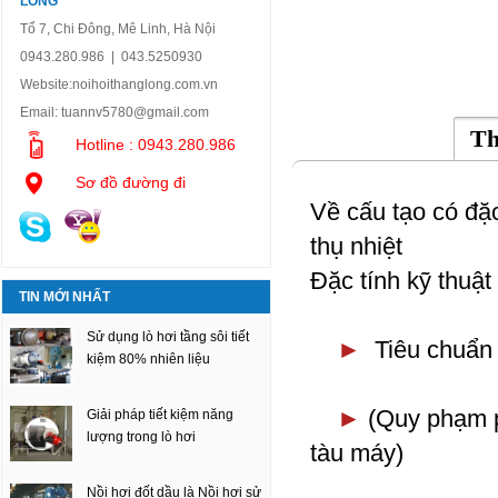
LONG
Tổ 7, Chi Đông, Mê Linh, Hà Nội
0943.280.986 | 043.5250930
Website:
noihoithanglong.com.vn
Email:
tuannv5780@gmail.com
Th
Hotline : 0943.280.986
Sơ đồ đường đi
Về cấu tạo có đặ
thụ nhiệt
Đặc tính kỹ thuật 
TIN MỚI NHẤT
Sử dụng lò hơi tầng sôi tiết
►
Tiêu chuẩn
kiệm 80% nhiên liệu
►
(Quy phạm p
Giải pháp tiết kiệm năng
lượng trong lò hơi
tàu máy)
Nồi hơi đốt dầu là Nồi hơi sử