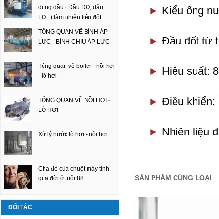
dụng dầu ( Dầu DO, dầu
►
Kiểu ống n
FO...) làm nhiên liệu đốt
TỔNG QUAN VỀ BÌNH ÁP
►
Đầu đốt từ 
LỰC - BÌNH CHỊU ÁP LỰC
Tổng quan về boiler - nồi hơi
►
Hiệu suất: 
- lò hơi
►
Điều khiển:
TỔNG QUAN VỀ NỒI HƠI -
LÒ HƠI
►
Nhiên liệu đ
Xử lý nước lò hơi - nồi hơi
Cha đẻ của chuột máy tính
SẢN PHẨM CÙNG LOẠI
qua đời ở tuổi 88
ĐỐI TÁC