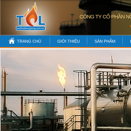
CÔNG TY CỔ PHẦN NỒ
TRANG CHỦ
GIỚI THIỆU
SẢN PHẨM