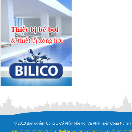
© 2013 Bản quyền Công ty Cổ Phần Nồi Hơi Và Phát Triển Công Nghệ T
Tags: nồi hơi, nồi hơi đa nhiệt, thiết bị nồi hơi, nồi hơi thu nhiệt, nồi hơi đốt 