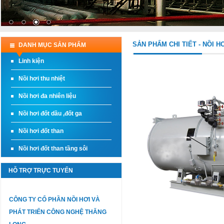
SẢN PHẨM CHI TIẾT - NỒI H
DANH MỤC SẢN PHẨM
Linh kiện
Nồi hơi thu nhiệt
Nồi hơi đa nhiên liệu
Nồi hơi đốt dầu ,đốt ga
Nồi hơi đốt than
Nồi hơi đốt than tầng sôi
HỖ TRỢ TRỰC TUYẾN
CÔNG TY CỔ PHẦN NỒI HƠI VÀ
PHÁT TRIỂN CÔNG NGHỆ THĂNG