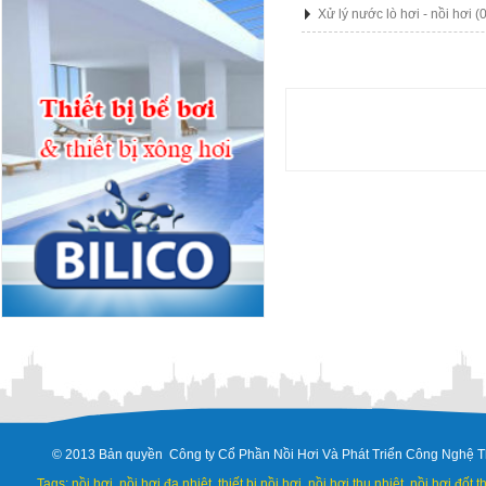
Xử lý nước lò hơi - nồi hơi
(
© 2013 Bản quyền Công ty Cổ Phần Nồi Hơi Và Phát Triển Công Nghệ T
Tags: nồi hơi, nồi hơi đa nhiệt, thiết bị nồi hơi, nồi hơi thu nhiệt, nồi hơi đốt 