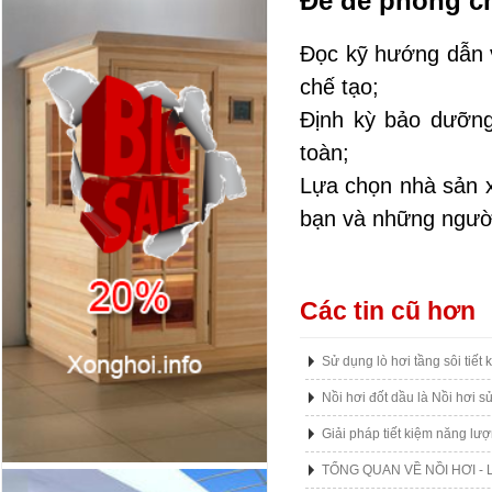
Để đề phòng ch
Đọc kỹ hướng dẫn v
chế tạo;
Định kỳ bảo dưỡn
toàn;
Lựa chọn nhà sản x
bạn và những ngườ
Các tin cũ hơn
Sử dụng lò hơi tầng sôi tiết
Nồi hơi đốt dầu là Nồi hơi s
Giải pháp tiết kiệm năng lượ
TỔNG QUAN VỀ NỒI HƠI - 