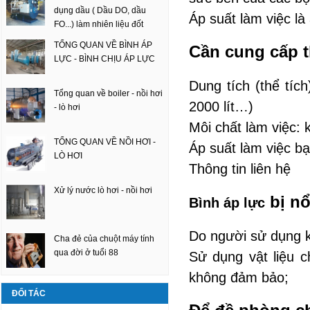
dụng dầu ( Dầu DO, dầu
Áp suất làm việc là
FO...) làm nhiên liệu đốt
TỔNG QUAN VỀ BÌNH ÁP
Cần cung cấp t
LỰC - BÌNH CHỊU ÁP LỰC
Dung tích (thể tíc
Tổng quan về boiler - nồi hơi
2000 lít…)
- lò hơi
Môi chất làm việc:
TỔNG QUAN VỀ NỒI HƠI -
Áp suất làm việc b
LÒ HƠI
Thông tin liên hệ
Xử lý nước lò hơi - nồi hơi
bị nổ
Bình áp lực
Do người sử dụng k
Cha đẻ của chuột máy tính
qua đời ở tuổi 88
Sử dụng vật liệu 
không đảm bảo;
ĐỐI TÁC