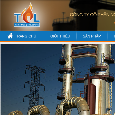
CÔNG TY CỔ PHẦN NỒ
TRANG CHỦ
GIỚI THIỆU
SẢN PHẨM