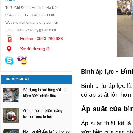
LONG
Tổ 7, Chi Đông, Mê Linh, Hà Nội
0943.280.986 | 043.5250930
Website:
noihoithanglong.com.vn
Email:
tuannv5780@gmail.com
Hotline : 0943.280.986
Sơ đồ đường đi
- Bìn
Bình áp lực
TIN MỚI NHẤT
Bình chịu áp lực
là
Sử dụng lò hơi tầng sôi tiết
có áp suất lớn hơn 
kiệm 80% nhiên liệu
Áp suất của bìn
Giải pháp tiết kiệm năng
lượng trong lò hơi
Áp suất thiết kế l
sức bền của các bộ
Nồi hơi đốt dầu là Nồi hơi sử