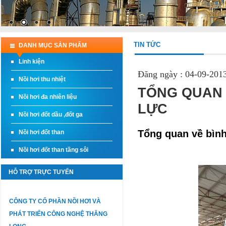
TIN TỨC
DANH MỤC SẢN PHẨM
Linh kiện
Đăng ngày : 04-09-2013
Nồi hơi thu nhiệt
TỔNG QUAN V
Nồi hơi đa nhiên liệu
LỰC
Nồi hơi đốt dầu ,đốt ga
Tổng quan về bình 
Nồi hơi đốt than
Nồi hơi đốt than tầng sôi
HỖ TRỢ TRỰC TUYẾN
CÔNG TY CỔ PHẦN NỒI HƠI VÀ
PHÁT TRIỂN CÔNG NGHỆ THĂNG