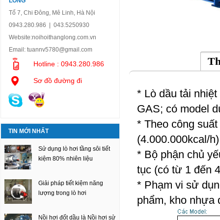
LONG
Tổ 7, Chi Đông, Mê Linh, Hà Nội
0943.280.986 | 043.5250930
Website:
noihoithanglong.com.vn
Email:
tuannv5780@gmail.com
Th
Hotline : 0943.280.986
Sơ đồ đường đi
* Lò dầu tải nhiệ
GAS; có model dù
* Theo công suất
TIN MỚI NHẤT
(4.000.000kcal/h)
Sử dụng lò hơi tầng sôi tiết
* Bộ phận chủ yếu
kiệm 80% nhiên liệu
tục (có từ 1 đến 
* Phạm vi sử dụn
Giải pháp tiết kiệm năng
lượng trong lò hơi
phẩm, kho nhựa đ
Nồi hơi đốt dầu là Nồi hơi sử