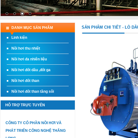
SẢN PHẨM CHI TIẾT - LÒ DẦ
DANH MỤC SẢN PHẨM
Linh kiện
Nồi hơi thu nhiệt
Nồi hơi đa nhiên liệu
Nồi hơi đốt dầu ,đốt ga
Nồi hơi đốt than
Nồi hơi đốt than tầng sôi
HỖ TRỢ TRỰC TUYẾN
CÔNG TY CỔ PHẦN NỒI HƠI VÀ
PHÁT TRIỂN CÔNG NGHỆ THĂNG