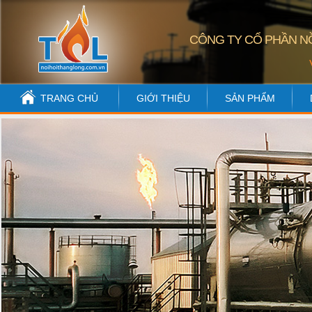
CÔNG TY CỔ PHẦN NỒ
TRANG CHỦ
GIỚI THIỆU
SẢN PHẨM