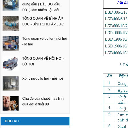
dụng dầu ( Dầu DO, dầu
FO...) làm nhiên liệu đốt
TỔNG QUAN VỀ BÌNH ÁP
LỰC - BÌNH CHỊU ÁP LỰC
Tổng quan về boiler - nồi hơi
- lò hơi
TỔNG QUAN VỀ NỒI HƠI -
LÒ HƠI
Xử lý nước lò hơi - nồi hơi
Cha đẻ của chuột máy tính
qua đời ở tuổi 88
ĐỐI TÁC