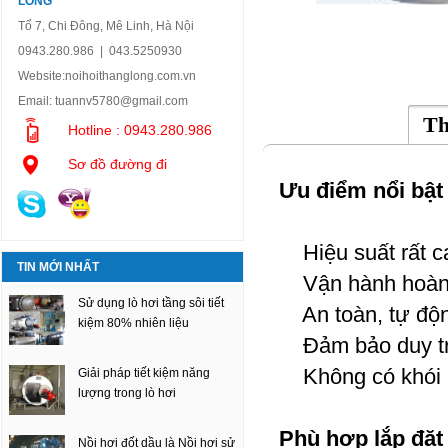
LONG
Tổ 7, Chi Đông, Mê Linh, Hà Nội
0943.280.986 | 043.5250930
Website:
noihoithanglong.com.vn
Email:
tuannv5780@gmail.com
Th
Hotline : 0943.280.986
Sơ đồ đường đi
Ưu điểm nổi bật c
Hiệu suất rất c
TIN MỚI NHẤT
Vận hành hoàn 
Sử dụng lò hơi tầng sôi tiết
An toàn, tự động
kiệm 80% nhiên liệu
Đảm bảo duy tri 
Không có khói 
Giải pháp tiết kiệm năng
lượng trong lò hơi
Phù hợp lắp đặt
Nồi hơi đốt dầu là Nồi hơi sử