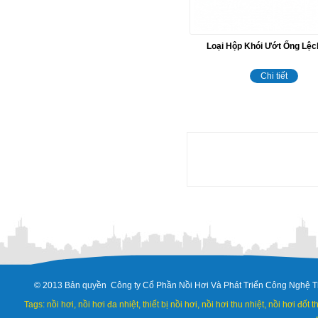
Loại Hộp Khói Ướt Ống Lệ
Chi tiết
© 2013 Bản quyền Công ty Cổ Phần Nồi Hơi Và Phát Triển Công Nghệ T
Tags: nồi hơi, nồi hơi đa nhiệt, thiết bị nồi hơi, nồi hơi thu nhiệt, nồi hơi đốt 