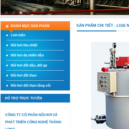
SẢN PHẨM CHI TIẾT - LOẠI
DANH MỤC SẢN PHẨM
Linh kiện
Nồi hơi thu nhiệt
Nồi hơi đa nhiên liệu
Nồi hơi đốt dầu ,đốt ga
Nồi hơi đốt than
Nồi hơi đốt than tầng sôi
HỖ TRỢ TRỰC TUYẾN
CÔNG TY CỔ PHẦN NỒI HƠI VÀ
PHÁT TRIỂN CÔNG NGHỆ THĂNG