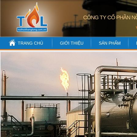
CÔNG TY CỔ PHẦN NỒ
TRANG CHỦ
GIỚI THIỆU
SẢN PHẨM