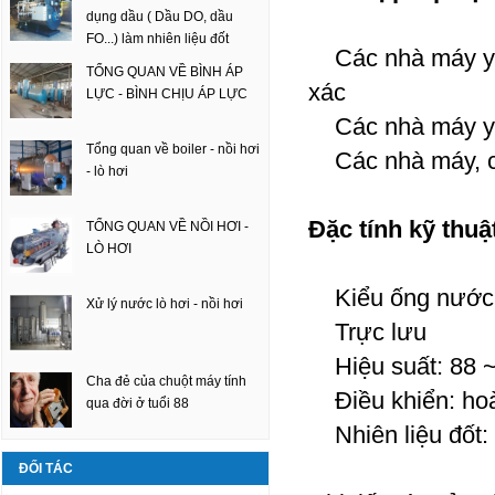
dụng dầu ( Dầu DO, dầu
FO...) làm nhiên liệu đốt
Các nhà máy yêu
TỔNG QUAN VỀ BÌNH ÁP
xác
LỰC - BÌNH CHỊU ÁP LỰC
Các nhà máy yêu
Tổng quan về boiler - nồi hơi
Các nhà máy, cơ
- lò hơi
Đặc tính kỹ thuậ
TỔNG QUAN VỀ NỒI HƠI -
LÒ HƠI
Kiểu ống nước
Xử lý nước lò hơi - nồi hơi
Trực lưu
Hiệu suất: 88 
Cha đẻ của chuột máy tính
Điều khiển: hoà
qua đời ở tuổi 88
Nhiên liệu đốt:
ĐỐI TÁC