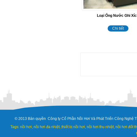
Loại Ống Nước Ghi Xíc
Chi tiết
© 2013 Bản quyền Công ty Cổ Phần Nồi Hơi Và Phát Triển Công Nghệ T
Tags: nồi hơi, nồi hơi đa nhiệt, thiết bị nồi hơi, nồi hơi thu nhiệt, nồi hơi đốt 