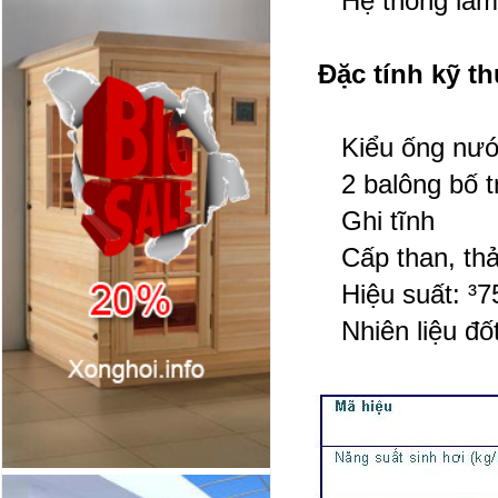
Hệ thống làm b
Đặc tính kỹ th
Kiểu ống nước,
2 balông bố tr
Ghi tĩnh
Cấp than, thải
Hiệu suất: ³
Nhiên liệu đốt: