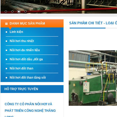
SẢN PHẨM CHI TIẾT - LOẠI
DANH MỤC SẢN PHẨM
Linh kiện
Nồi hơi thu nhiệt
Nồi hơi đa nhiên liệu
Nồi hơi đốt dầu ,đốt ga
Nồi hơi đốt than
Nồi hơi đốt than tầng sôi
HỖ TRỢ TRỰC TUYẾN
CÔNG TY CỔ PHẦN NỒI HƠI VÀ
PHÁT TRIỂN CÔNG NGHỆ THĂNG