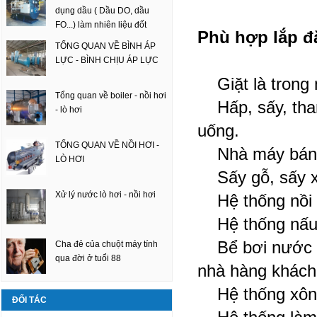
dụng dầu ( Dầu DO, dầu
FO...) làm nhiên liệu đốt
Phù hợp lắp đặ
TỔNG QUAN VỀ BÌNH ÁP
LỰC - BÌNH CHỊU ÁP LỰC
Giặt là trong 
Tổng quan về boiler - nồi hơi
Hấp, sấy, thanh
- lò hơi
uống.
TỔNG QUAN VỀ NỒI HƠI -
Nhà máy bánh
LÒ HƠI
Sấy gỗ, sấy xốp
Xử lý nước lò hơi - nồi hơi
Hệ thống nồi 
Hệ thống nấu 
Bể bơi nước n
Cha đẻ của chuột máy tính
qua đời ở tuổi 88
nhà hàng khách
Hệ thống xông
ĐỐI TÁC