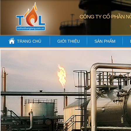
CÔNG TY CỔ PHẦN NỒ
TRANG CHỦ
GIỚI THIỆU
SẢN PHẨM