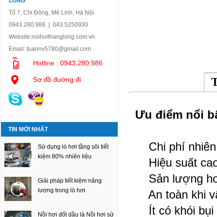
LONG
Tổ 7, Chi Đông, Mê Linh, Hà Nội
0943.280.986 | 043.5250930
Website:
noihoithanglong.com.vn
Email:
tuannv5780@gmail.com
Hotline : 0943.280.986
Sơ đồ đường đi
T
Ưu điểm nổi bậ
TIN MỚI NHẤT
Chi phí nhiên l
Sử dụng lò hơi tầng sôi tiết
kiệm 80% nhiên liệu
Hiệu suất ca
Sản lượng hơi 
Giải pháp tiết kiệm năng
lượng trong lò hơi
An toàn khi v
Ít có khói bụi 
Nồi hơi đốt dầu là Nồi hơi sử