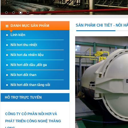
SẢN PHẨM CHI TIẾT - NỒI H
DANH MỤC SẢN PHẨM
Linh kiện
Nồi hơi thu nhiệt
Nồi hơi đa nhiên liệu
Nồi hơi đốt dầu ,đốt ga
Nồi hơi đốt than
Nồi hơi đốt than tầng sôi
HỖ TRỢ TRỰC TUYẾN
CÔNG TY CỔ PHẦN NỒI HƠI VÀ
PHÁT TRIỂN CÔNG NGHỆ THĂNG