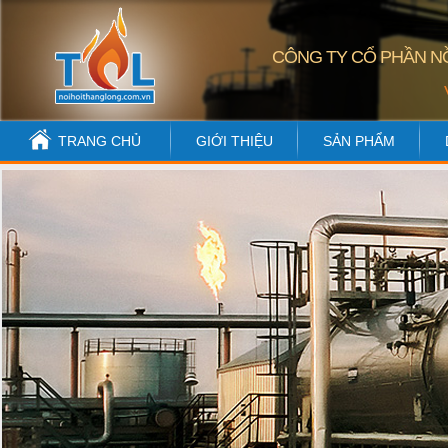
CÔNG TY CỔ PHẦN NỒ
TRANG CHỦ
GIỚI THIỆU
SẢN PHẨM