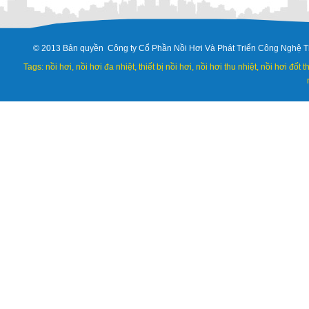
© 2013 Bản quyền Công ty Cổ Phần Nồi Hơi Và Phát Triển Công Nghệ T
Tags: nồi hơi, nồi hơi đa nhiệt, thiết bị nồi hơi, nồi hơi thu nhiệt, nồi hơi đốt 