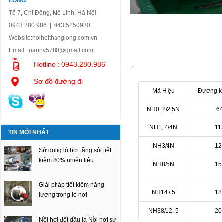
LONG
Tổ 7, Chi Đông, Mê Linh, Hà Nội
0943.280.986 | 043.5250930
Website:
noihoithanglong.com.vn
Email:
tuannv5780@gmail.com
Hotline : 0943.280.986
Sơ đồ đường đi
Mã Hiệu
Đường k
NH0, 2/2,5N
6
NH1, 4/4N
11
TIN MỚI NHẤT
NH3/4N
12
Sử dụng lò hơi tầng sôi tiết
kiệm 80% nhiên liệu
NH8/5N
15
Giải pháp tiết kiệm năng
NH14 / 5
18
lượng trong lò hơi
NH38/12, 5
20
Nồi hơi đốt dầu là Nồi hơi sử