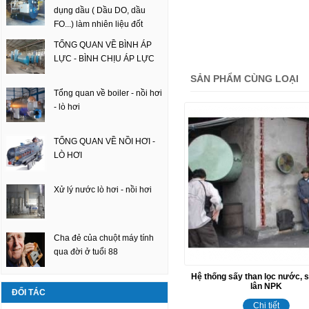
dụng dầu ( Dầu DO, dầu
FO...) làm nhiên liệu đốt
TỔNG QUAN VỀ BÌNH ÁP
LỰC - BÌNH CHỊU ÁP LỰC
SẢN PHẨM CÙNG LOẠI
Tổng quan về boiler - nồi hơi
- lò hơi
TỔNG QUAN VỀ NỒI HƠI -
LÒ HƠI
Xử lý nước lò hơi - nồi hơi
Cha đẻ của chuột máy tính
qua đời ở tuổi 88
Hệ thống sấy than lọc nước, 
lân NPK
ĐỐI TÁC
Chi tiết