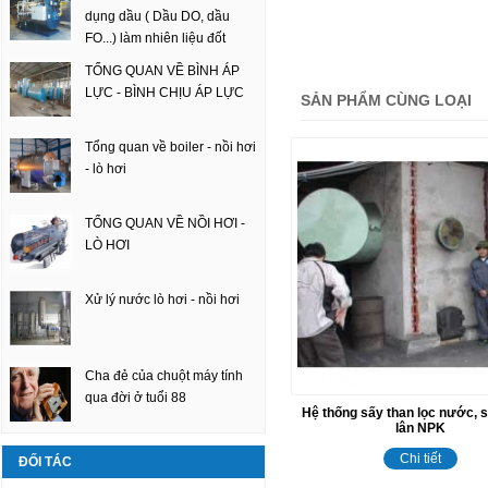
dụng dầu ( Dầu DO, dầu
FO...) làm nhiên liệu đốt
TỔNG QUAN VỀ BÌNH ÁP
LỰC - BÌNH CHỊU ÁP LỰC
SẢN PHẨM CÙNG LOẠI
Tổng quan về boiler - nồi hơi
- lò hơi
TỔNG QUAN VỀ NỒI HƠI -
LÒ HƠI
Xử lý nước lò hơi - nồi hơi
Cha đẻ của chuột máy tính
qua đời ở tuổi 88
Hệ thống sấy than lọc nước, 
lân NPK
Chi tiết
ĐỐI TÁC