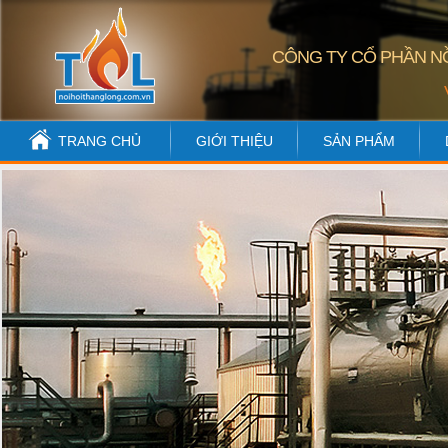
CÔNG TY CỔ PHẦN NỒ
TRANG CHỦ
GIỚI THIỆU
SẢN PHẨM