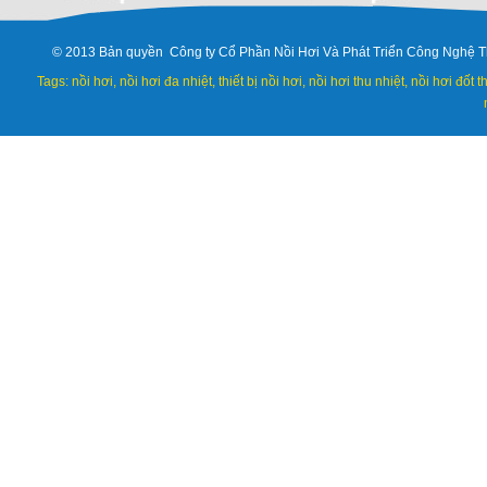
© 2013 Bản quyền Công ty Cổ Phần Nồi Hơi Và Phát Triển Công Nghệ T
Tags: nồi hơi, nồi hơi đa nhiệt, thiết bị nồi hơi, nồi hơi thu nhiệt, nồi hơi đốt 