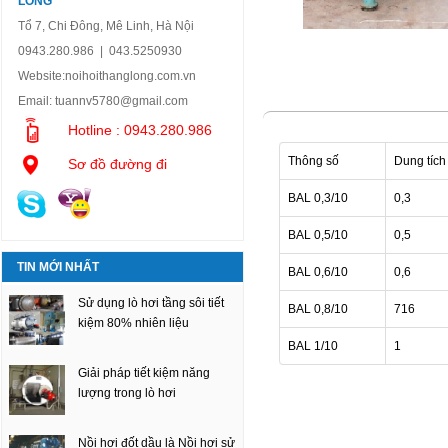
LONG
Tổ 7, Chi Đông, Mê Linh, Hà Nội
0943.280.986 | 043.5250930
Website:
noihoithanglong.com.vn
Email:
tuannv5780@gmail.com
Hotline : 0943.280.986
Thông số
Dung tích
Sơ đồ đường đi
BAL 0,3/10
0,3
BAL 0,5/10
0,5
TIN MỚI NHẤT
BAL 0,6/10
0,6
Sử dụng lò hơi tầng sôi tiết
BAL 0,8/10
716
kiệm 80% nhiên liệu
BAL 1/10
1
Giải pháp tiết kiệm năng
lượng trong lò hơi
Nồi hơi đốt dầu là Nồi hơi sử