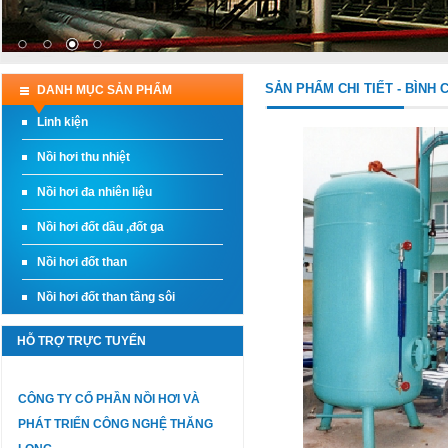
SẢN PHẨM CHI TIẾT - BÌNH 
DANH MỤC SẢN PHẨM
Linh kiện
Nồi hơi thu nhiệt
Nồi hơi đa nhiên liệu
Nồi hơi đốt dầu ,đốt ga
Nồi hơi đốt than
Nồi hơi đốt than tầng sôi
HỖ TRỢ TRỰC TUYẾN
CÔNG TY CỔ PHẦN NỒI HƠI VÀ
PHÁT TRIỂN CÔNG NGHỆ THĂNG