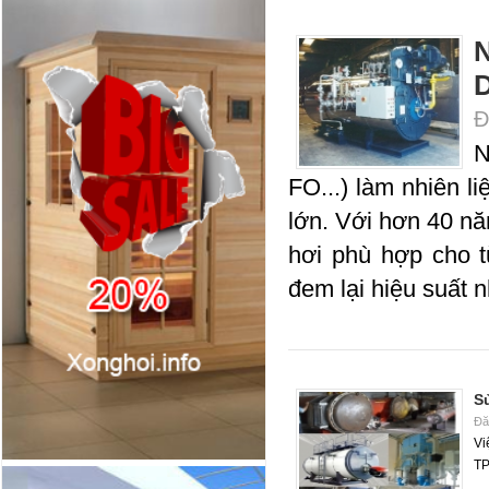
N
D
Đ
N
FO...) làm nhiên l
lớn. Với hơn 40 năm
hơi phù hợp cho t
đem lại hiệu suất n
Sử
Đă
Vi
T