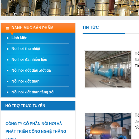
TIN TỨC
DANH MỤC SẢN PHẨM
Linh kiện
Nồi hơi thu nhiệt
T
Nồi hơi đa nhiên liệu
Đă
Tổ
Nồi hơi đốt dầu ,đốt ga
Nồi hơi đốt than
Nồi hơi đốt than tầng sôi
HỖ TRỢ TRỰC TUYẾN
Tổ
Đă
CÔNG TY CỔ PHẦN NỒI HƠI VÀ
Nồ
PHÁT TRIỂN CÔNG NGHỆ THĂNG