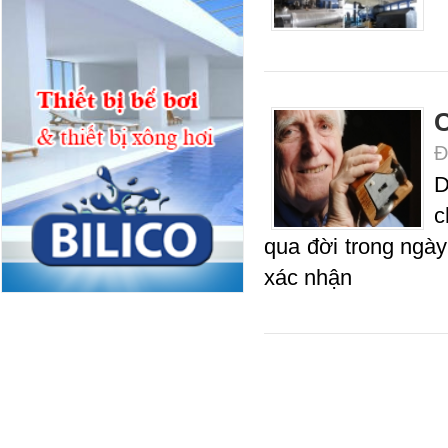
C
Đ
D
c
qua đời trong ngày
xác nhận