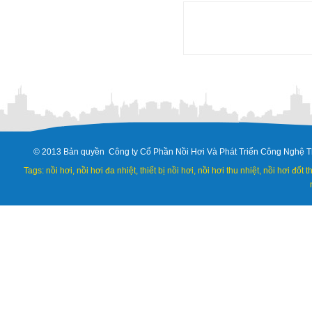
© 2013 Bản quyền Công ty Cổ Phần Nồi Hơi Và Phát Triển Công Nghệ T
Tags: nồi hơi, nồi hơi đa nhiệt, thiết bị nồi hơi, nồi hơi thu nhiệt, nồi hơi đốt 