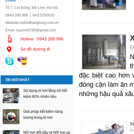
LONG
Tổ 7, Chi Đông, Mê Linh, Hà Nội
0943.280.986 | 043.5250930
Website:
noihoithanglong.com.vn
Email:
tuannv5780@gmail.com
X
Hotline : 0943.280.986
Đ
Sơ đồ đường đi
N
t
đặc biệt cao hơn
TIN MỚI NHẤT
đóng cặn làm ăn mò
Sử dụng lò hơi tầng sôi tiết
những hậu quả xấu
kiệm 80% nhiên liệu
Giải pháp tiết kiệm năng
lượng trong lò hơi
T
Đă
Nồi hơi đốt dầu là Nồi hơi sử