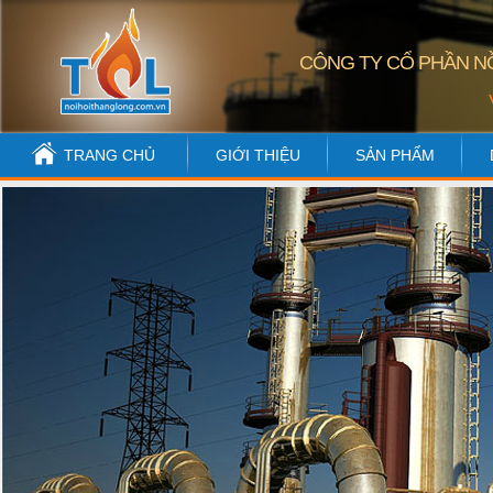
CÔNG TY CỔ PHẦN NỒ
TRANG CHỦ
GIỚI THIỆU
SẢN PHẨM