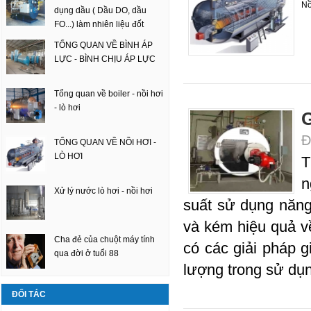
Nồ
dụng dầu ( Dầu DO, dầu
FO...) làm nhiên liệu đốt
TỔNG QUAN VỀ BÌNH ÁP
LỰC - BÌNH CHỊU ÁP LỰC
Tổng quan về boiler - nồi hơi
- lò hơi
G
Đ
TỔNG QUAN VỀ NỒI HƠI -
LÒ HƠI
T
n
Xử lý nước lò hơi - nồi hơi
suất sử dụng năng
và kém hiệu quả về
Cha đẻ của chuột máy tính
có các giải pháp g
qua đời ở tuổi 88
lượng trong sử dụn
ĐỐI TÁC