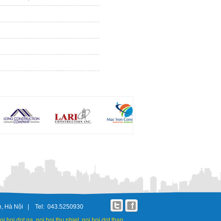
nh, Hà Nội | Tel: 043.5250930
oi hoi dot ga, noi hoi thu nhiet, noi hoi dot than