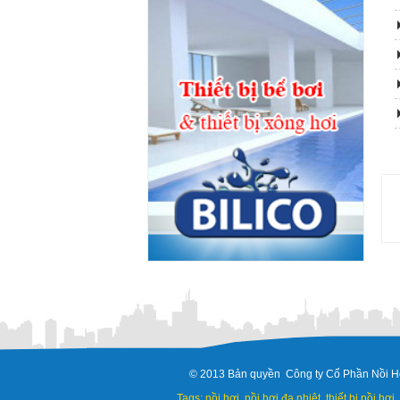
© 2013 Bản quyền Công ty Cổ Phần Nồi Hơ
Tags: nồi hơi, nồi hơi đa nhiệt, thiết bị nồi hơi