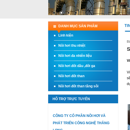
TI
DANH MỤC SẢN PHẨM
Linh kiện
Đă
Nồi hơi thu nhiệt
S
Nồi hơi đa nhiên liệu
V
Nồi hơi đốt dầu ,đốt ga
V
Nồi hơi đốt than
s
d
Nồi hơi đốt than tầng sôi
HỖ TRỢ TRỰC TUYẾN
CÔNG TY CỔ PHẦN NỒI HƠI VÀ
PHÁT TRIỂN CÔNG NGHỆ THĂNG