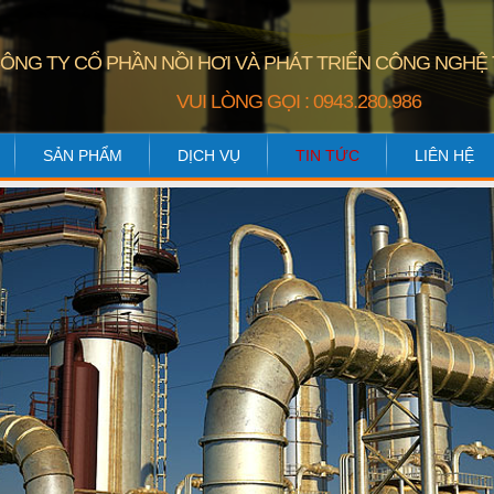
ÔNG TY CỔ PHẦN NỒI HƠI VÀ PHÁT TRIỂN CÔNG NGHỆ
VUI LÒNG GỌI : 0943.280.986
SẢN PHẨM
DỊCH VỤ
TIN TỨC
LIÊN HỆ