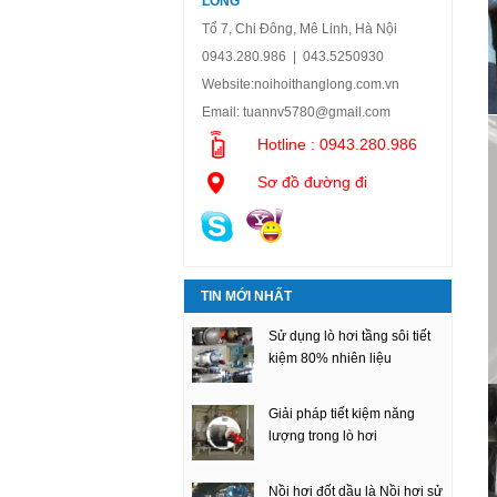
LONG
Tổ 7, Chi Đông, Mê Linh, Hà Nội
0943.280.986 | 043.5250930
Website:
noihoithanglong.com.vn
Email:
tuannv5780@gmail.com
Hotline : 0943.280.986
Sơ đồ đường đi
TIN MỚI NHẤT
Sử dụng lò hơi tầng sôi tiết
kiệm 80% nhiên liệu
Giải pháp tiết kiệm năng
lượng trong lò hơi
Nồi hơi đốt dầu là Nồi hơi sử