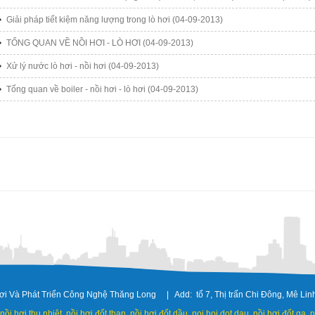
Giải pháp tiết kiệm năng lượng trong lò hơi
(04-09-2013)
TỔNG QUAN VỀ NỒI HƠI - LÒ HƠI
(04-09-2013)
Xử lý nước lò hơi - nồi hơi
(04-09-2013)
Tổng quan về boiler - nồi hơi - lò hơi
(04-09-2013)
i Và Phát Triển Công Nghệ Thăng Long | Add: tổ 7, Thị trấn Chi Đông, Mê Li
, nồi hơi thu nhiệt, nồi hơi đốt than, nồi hơi đốt dầu, noi hoi dot dau, nồi hơi đốt ga, n