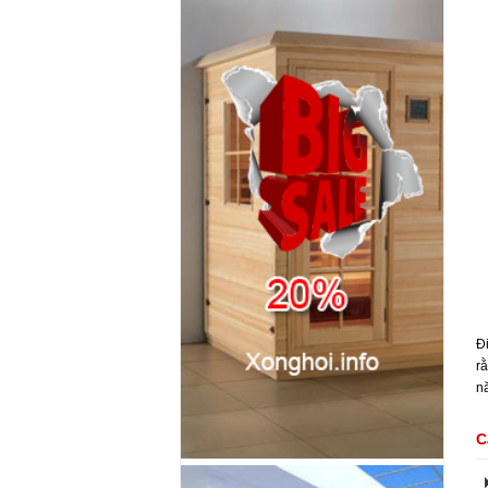
Đ
r
nă
C