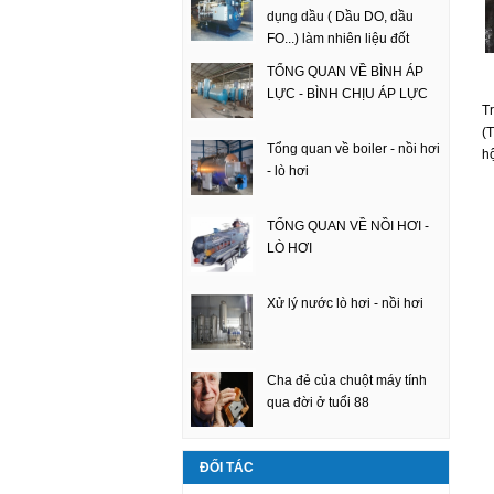
dụng dầu ( Dầu DO, dầu
FO...) làm nhiên liệu đốt
TỔNG QUAN VỀ BÌNH ÁP
LỰC - BÌNH CHỊU ÁP LỰC
T
(
Tổng quan về boiler - nồi hơi
hộ
- lò hơi
TỔNG QUAN VỀ NỒI HƠI -
LÒ HƠI
Xử lý nước lò hơi - nồi hơi
Cha đẻ của chuột máy tính
qua đời ở tuổi 88
ĐỐI TÁC